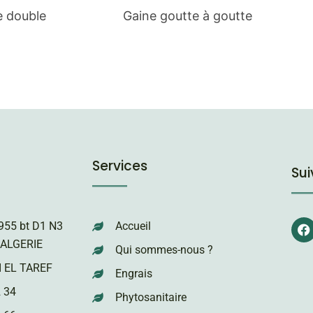
ue double
Gaine goutte à goutte
Services
Su
F
a
955 bt D1 N3
Accueil
c
e
ALGERIE
Qui sommes-nous ?
b
o
 EL TAREF
Engrais
o
k
 34
Phytosanitaire